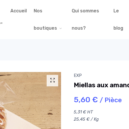
Accueil
Nos
Qui sommes
Le
boutiques
nous?
blog
EXP
Miellas aux aman
5,60 €
/ Pièce
5,31 € HT
25,45 € / Kg